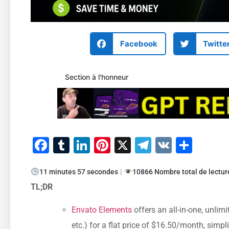
Facebook
Twitte
Section à l'honneur
Facebook
Tumblr
LinkedIn
Pinterest
X
Telegram
VK
Part
11 minutes 57 secondes
|
10866 Nombre total de lectur
TL;DR
Envato Elements
offers an all-in-one, unlimi
etc.) for a flat price of $16.50/month, simp