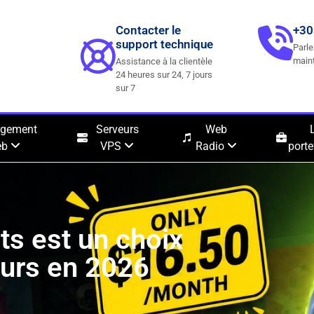
Contacter le
+30
support technique
Parle
main
Assistance à la clientèle
24 heures sur 24, 7 jours
sur 7
rgement
Serveurs
Web
eb
VPS
Radio
porte
s est un choix
eurs en 2026