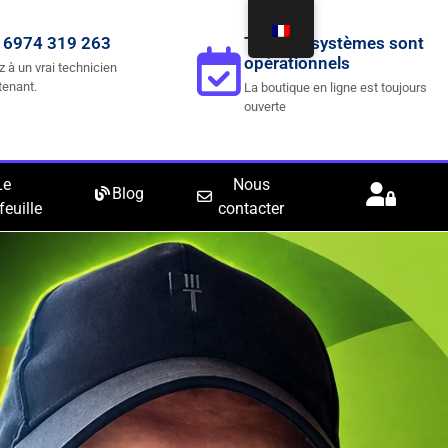
 6974 319 263
Tous les systèmes sont
opérationnels
z à un vrai technicien
tenant.
La boutique en ligne est toujours
ouverte
Le
Nous
Blog
feuille
contacter