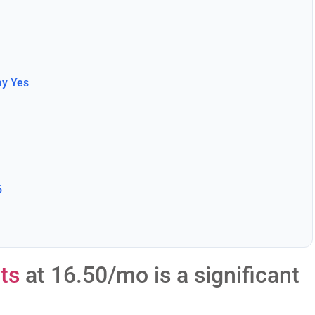
ay Yes
6
ts
at 16.50/mo is a significant