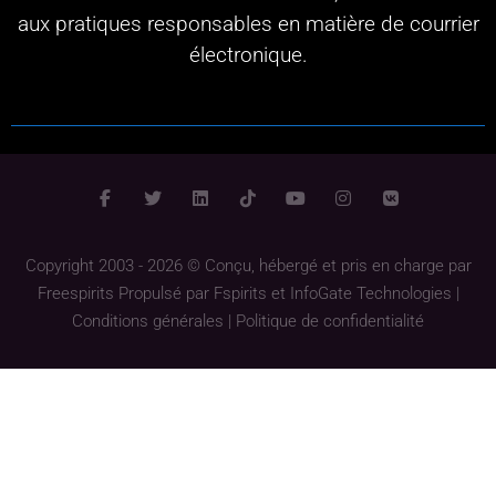
aux pratiques responsables en matière de courrier
électronique.
Copyright 2003 - 2026 © Conçu, hébergé et pris en charge par
Freespirits
Propulsé par
Fspirits
et
InfoGate Technologies
|
Conditions générales
|
Politique de confidentialité