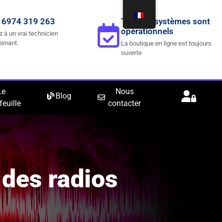
 6974 319 263
Tous les systèmes sont
opérationnels
z à un vrai technicien
tenant.
La boutique en ligne est toujours
ouverte
Le
Nous
Blog
feuille
contacter
 des radios