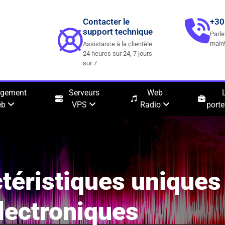
Contacter le
+30
support technique
Parle
main
Assistance à la clientèle
24 heures sur 24, 7 jours
sur 7
rgement
Serveurs
Web
eb
VPS
Radio
porte
téristiques uniques
lectroniques