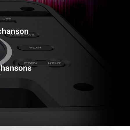
 chanson
chansons