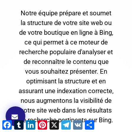
Notre équipe prépare et soumet
la structure de votre site web ou
de votre boutique en ligne à Bing,
ce qui permet à ce moteur de
recherche populaire d'analyser et
de reconnaître le contenu que
vous souhaitez présenter. En
optimisant la structure et en
assurant une indexation correcte,
nous augmentons la visibilité de
votre site web dans les résultats
de recherche pertinents sur Bing.
Facebook
Tumblr
LinkedIn
Pinterest
X
Télégramme
VK
Partager