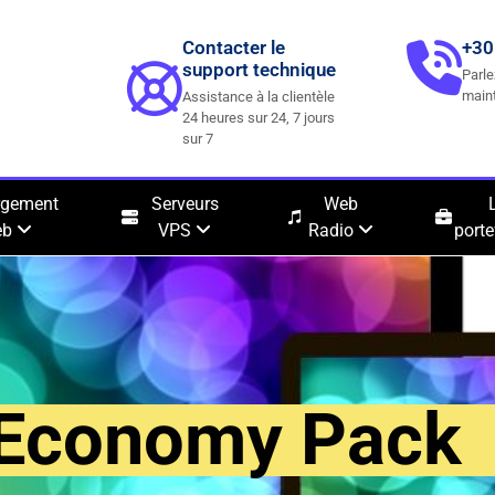
Contacter le
+30
support technique
Parle
main
Assistance à la clientèle
24 heures sur 24, 7 jours
sur 7
rgement
Serveurs
Web
eb
VPS
Radio
porte
 Economy Pack