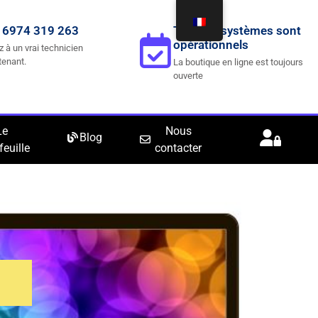
 6974 319 263
Tous les systèmes sont
opérationnels
z à un vrai technicien
tenant.
La boutique en ligne est toujours
ouverte
Le
Nous
Blog
feuille
contacter