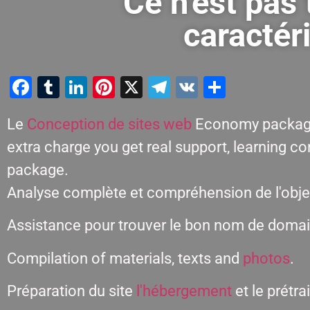
Ce n'est pas 
caractér
Facebook
Tumblr
LinkedIn
Pinterest
X
Telegram
VK
Partager
Le
Conception de sites web
Economy package i
extra charge you get real support, learning c
package.
Analyse complète et compréhension de l'objec
Assistance pour trouver le bon nom de domain
Compilation of materials, texts and
photos
.
Préparation du site
l'hébergement
et le prétr