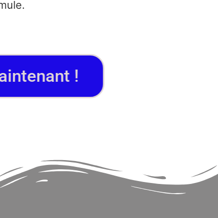
rmule.
tenant !