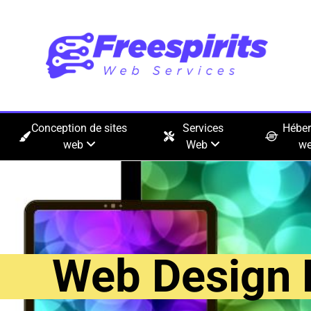
Conception de sites
Services
Hébe
web
Web
w
Web Design