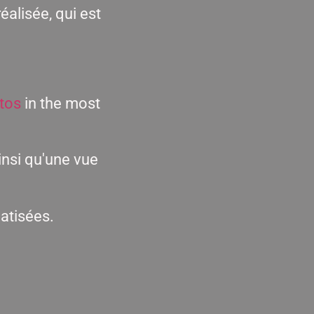
éalisée, qui est
tos
in the most
insi qu'une vue
atisées.