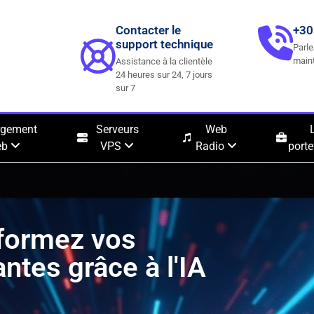
Contacter le
+30
support technique
Parle
main
Assistance à la clientèle
24 heures sur 24, 7 jours
sur 7
rgement
Serveurs
Web
eb
VPS
Radio
porte
sformez vos
ntes grâce à l'IA