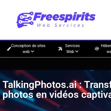
Conception de sites
Services
Hébe
web
Web
w
TalkingPhotos.ai : Tran
photos en vidéos captiva