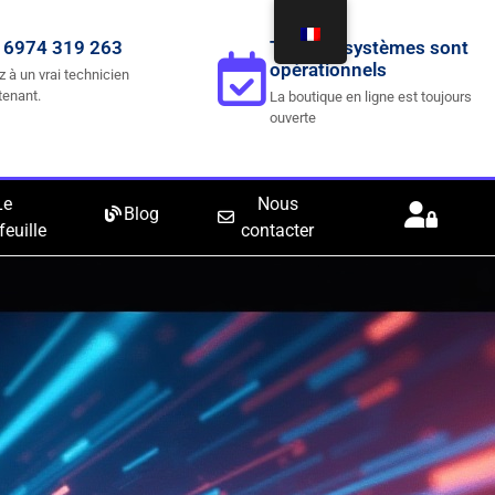
 6974 319 263
Tous les systèmes sont
opérationnels
z à un vrai technicien
tenant.
La boutique en ligne est toujours
ouverte
Le
Nous
Blog
feuille
contacter