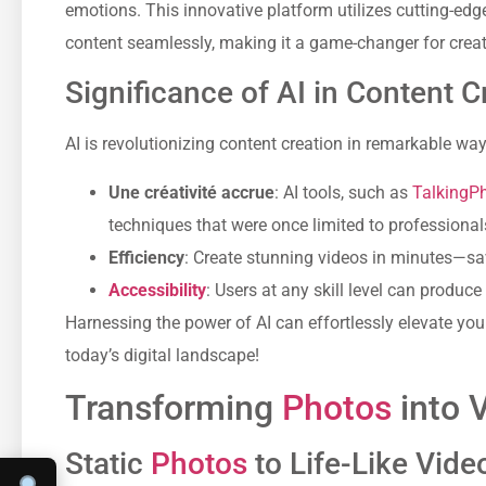
emotions. This innovative platform utilizes cutting-edg
content seamlessly, making it a game-changer for creati
Significance of AI in Content C
AI is revolutionizing content creation in remarkable ways
Une créativité accrue
: AI tools, such as
TalkingP
techniques that were once limited to professional
Efficiency
: Create stunning videos in minutes—sav
Accessibility
: Users at any skill level can produ
Harnessing the power of AI can effortlessly elevate your
today’s digital landscape!
Transforming
Photos
into 
Static
Photos
to Life-Like Vide