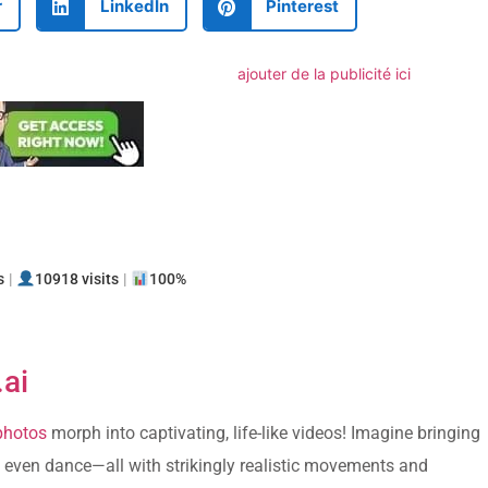
r
LinkedIn
Pinterest
ajouter de la publicité ici
ager
s
|
10918 visits
|
100%
ai
photos
morph into captivating, life-like videos! Imagine bringing
d even dance—all with strikingly realistic movements and