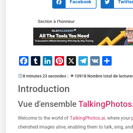
Facebook
Twitte
Section à l'honneur
Facebook
Tumblr
LinkedIn
Pinterest
X
Telegram
VK
Part
8 minutes 23 secondes
|
10918 Nombre total de lecture
Introduction
Vue d'ensemble
TalkingPhotos.
Welcome to the world of
TalkingPhotos.ai
, where your
cherished images alive, enabling them to talk, sing, an