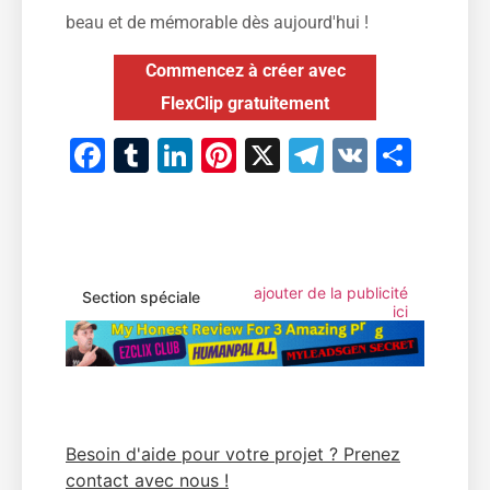
beau et de mémorable dès aujourd'hui !
Commencez à créer avec
FlexClip gratuitement
Facebook
Tumblr
LinkedIn
Pinterest
X
Telegram
VK
Part
ajouter de la publicité
Section spéciale
ici
Besoin d'aide pour votre projet ? Prenez
contact avec nous !