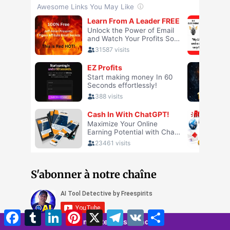
S'abonner à notre chaîne
Facebook
Tumblr
LinkedIn
Pinterest
X
Télégramme
VK
Partager
5 minutes 21 seconds