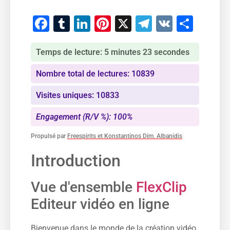
Facebook
Tumblr
LinkedIn
Pinterest
X
Telegram
VK
Part
Temps de lecture: 5 minutes 23 secondes
Nombre total de lectures: 10839
Visites uniques: 10833
Engagement (R/V %): 100%
Propulsé par
Freespirits et Konstantinos Dim. Albanidis
Introduction
Vue d'ensemble
FlexClip
Editeur vidéo en ligne
Bienvenue dans le monde de la création vidéo,