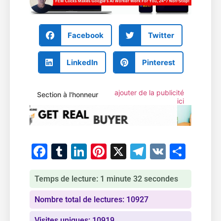
Facebook
Twitter
LinkedIn
Pinterest
ajouter de la publicité
Section à l'honneur
ici
Facebook
Tumblr
LinkedIn
Pinterest
X
Telegram
VK
Part
Temps de lecture: 1 minute 32 secondes
Nombre total de lectures: 10927
Visites uniques: 10919