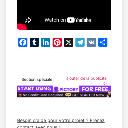
Facebook
Tumblr
LinkedIn
Pinterest
X
Telegram
VK
Part
ajouter de la publicité
Section spéciale
ici
Besoin d'aide pour votre projet ? Prenez
contact avec nous !