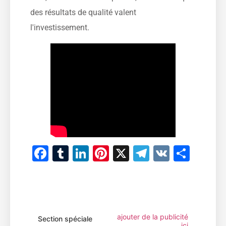
des résultats de qualité valent
l'investissement.
Facebook
Tumblr
LinkedIn
Pinterest
X
Telegram
VK
Part
ajouter de la publicité
Section spéciale
ici