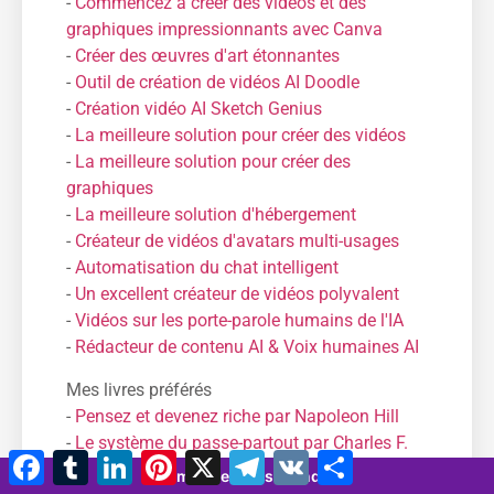
-
Commencez à créer des vidéos et des
graphiques impressionnants avec Canva
-
Créer des œuvres d'art étonnantes
-
Outil de création de vidéos AI Doodle
-
Création vidéo AI Sketch Genius
-
La meilleure solution pour créer des vidéos
-
La meilleure solution pour créer des
graphiques
-
La meilleure solution d'hébergement
-
Créateur de vidéos d'avatars multi-usages
-
Automatisation du chat intelligent
-
Un excellent créateur de vidéos polyvalent
-
Vidéos sur les porte-parole humains de l'IA
-
Rédacteur de contenu AI & Voix humaines AI
Mes livres préférés
-
Pensez et devenez riche par Napoleon Hill
-
Le système du passe-partout par Charles F.
Facebook
Tumblr
LinkedIn
Pinterest
X
Télégramme
VK
Partager
Haanel
7 minutes 48 seconds