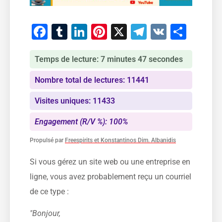
Facebook
Tumblr
LinkedIn
Pinterest
X
Telegram
VK
Part
Temps de lecture: 7 minutes 47 secondes
Nombre total de lectures: 11441
Visites uniques: 11433
Engagement (R/V %): 100%
Propulsé par
Freespirits et Konstantinos Dim. Albanidis
Si vous gérez un site web ou une entreprise en
ligne, vous avez probablement reçu un courriel
de ce type :
"Bonjour,