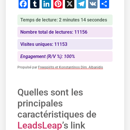
Facebook
Tumblr
LinkedIn
Pinterest
X
Telegram
VK
Part
Temps de lecture: 2 minutes 14 secondes
Nombre total de lectures: 11156
Visites uniques: 11153
Engagement (R/V %): 100%
Propulsé par
Freespirits et Konstantinos Dim. Albanidis
Quelles sont les
principales
caractéristiques de
LeadsLeap
’s link⁤