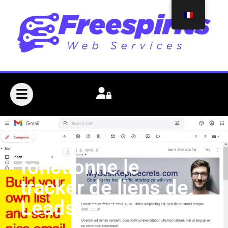
Comment
fonctionne le
tracker de liens de
LeadsLeap ?