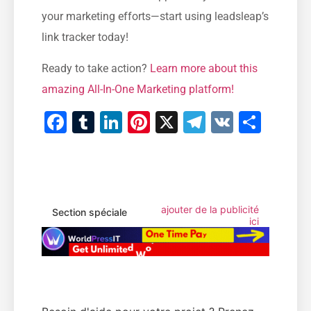
your marketing efforts—start using leadsleap’s
link tracker today!
Ready to take⁢ action?
Learn more about this
amazing All-In-One Marketing platform!
Facebook
Tumblr
LinkedIn
Pinterest
X
Telegram
VK
Part
ajouter de la publicité
Section spéciale
ici