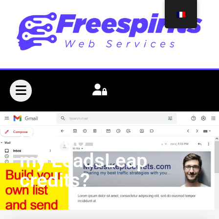
How do I increase
my LeadsLeap
credits?