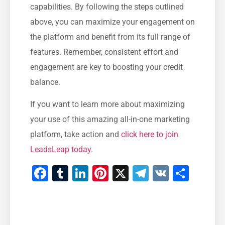
capabilities. By following ‌the steps outlined
above, you ‍can maximize your engagement⁢ on
the platform and benefit from its full range of‍
features. Remember, consistent effort and
‌engagement are key to boosting your credit
⁣balance.
If you want to learn⁤ more⁤ about maximizing
your use of this amazing ‍all-in-one marketing
platform, take action ‌and
click here to join
LeadsLeap‍ today
.
Facebook
Tumblr
LinkedIn
Pinterest
X
Telegram
VK
Part