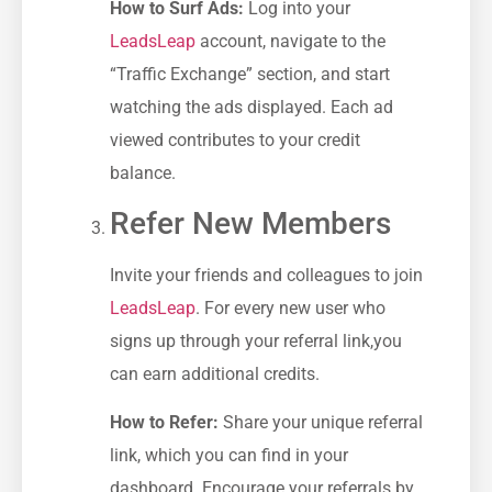
How to Surf Ads:
Log into your
LeadsLeap
​account, navigate to the
“Traffic Exchange” section, and start
watching the ads displayed. ​Each ad
viewed contributes to your ⁤credit
balance.
Refer New Members
Invite ⁤your⁢ friends and colleagues to join
LeadsLeap
. For every new user who
signs up through your referral link,you
can ‌earn⁣ additional credits.
How to Refer:
Share your unique referral
link, which you can find in your ​
dashboard. Encourage your referrals by