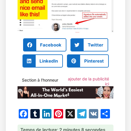
Facebook
Twitter
LinkedIn
Pinterest
ajouter de la publicité
Section à l'honneur
ici
Facebook
Tumblr
LinkedIn
Pinterest
X
Telegram
VK
Part
Temps de lecture: 2 minutes 8 secondes