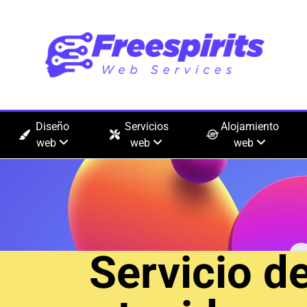
Diseño
Servicios
Alojamiento
web
web
web
Servicio d