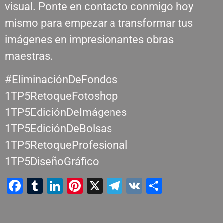
visual. Ponte en contacto conmigo hoy
mismo para empezar a transformar tus
imágenes en impresionantes obras
maestras.
#EliminaciónDeFondos
1TP5RetoqueFotoshop
1TP5EdiciónDeImágenes
1TP5EdiciónDeBolsas
1TP5RetoqueProfesional
1TP5DiseñoGráfico
Facebook
Tumblr
LinkedIn
Pinterest
X
Telegram
VK
Compart