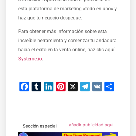
esta plataforma de marketing «todo en uno» y
haz que tu negocio despegue.
Para obtener más información sobre esta
increíble herramienta y comenzar tu andadura
hacia el éxito en la venta online, haz clic aquí:
Systeme.io
.
¡Empieza a vender hoy mismo con Systeme.io!
Facebook
Tumblr
LinkedIn
Pinterest
X
Telegram
VK
Comp
añadir publicidad aquí
Sección especial