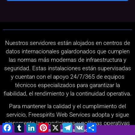
Nuestros servidores están alojados en centros de
datos internacionales galardonados que cumplen
las normas más modernas de infraestructura y
seguridad. Estas instalaciones están supervisadas
y cuentan con el apoyo 24/7/365 de equipos
técnicos especializados para garantizar la
fiabilidad, el rendimiento y la continuidad operativa.
Para mantener la calidad y el cumplimiento del
servicio, Freespirits Web Services adopta y sigue
plenamente las condiciones y políticas operativas
Facebook
Tumblr
LinkedIn
Pinterest
X
Telegram
VK
Compartir
2 minutes 26 seconds
de estos centros de datos, incluidas las normas de