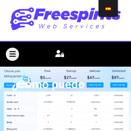
¿Cómo puedo
utilizar systeme.io
para vender
productos físicos?