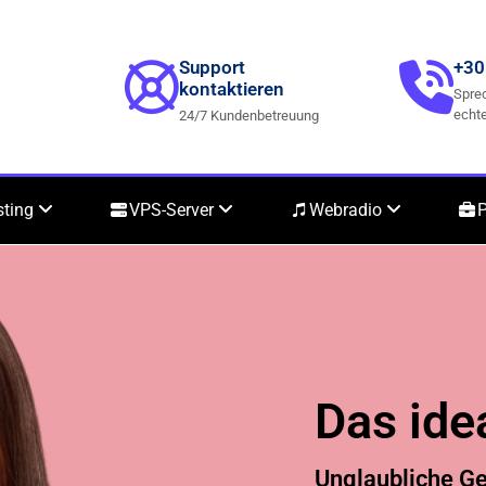
Support
+30
kontaktieren
Sprec
echte
24/7 Kundenbetreuung
sting
VPS-Server
Webradio
P
Das ide
Unglaubliche Ge