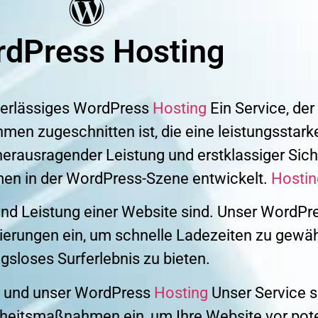
rdPress
Hosting
zuverlässiges WordPress
Hosting
Ein Service, der 
en zugeschnitten ist, die eine leistungsstarke
rausragender Leistung und erstklassiger Siche
men in der WordPress-Szene entwickelt.
Hostin
 und Leistung einer Website sind. Unser WordP
ierungen ein, um schnelle Ladezeiten zu gewähr
gsloses Surferlebnis zu bieten.
ät, und unser WordPress
Hosting
Unser Service s
rheitsmaßnahmen ein, um Ihre Website vor pot