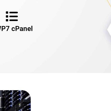
WP7
cPanel