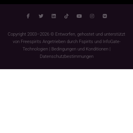
Copyright 2003–2026 © Entworfen, gehostet und unterstützt
von
Freespirits
Angetrieben durch
Fspirits
und
InfoGate-
Technologien
|
Bedingungen und Konditionen
|
Datenschutzbestimmungen