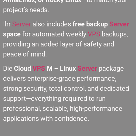
project’s needs.
Ihr
Server
also includes
free backup
Server
space
for automated weekly
VPS
backups,
providing an added layer of safety and
peace of mind.
Die
Cloud
VPS
M – Linux
Server
package
delivers enterprise-grade performance,
strong security, total control, and dedicated
support—everything required to run
professional, scalable, high-performance
applications with confidence.