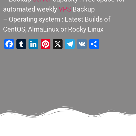
automated weekly
VPS
Backup
– Operating system : Latest Builds of
CentOS, AlmaLinux or Rocky Linux
Facebook
Tumblr
LinkedIn
Pinterest
X
Telegram
VK
Teilen