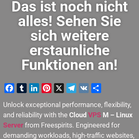
Das ist noch nicht
alles! Sehen Sie
sich weitere
erstaunliche
Funktionen an!
Facebook
Tumblr
LinkedIn
Pinterest
X
Telegram
VK
Teilen
Unlock exceptional performance, flexibility,
and reliability with the
Cloud
VPS
M – Linux
Server
from Freespirits. Engineered for
demanding workloads, high-traffic websites,