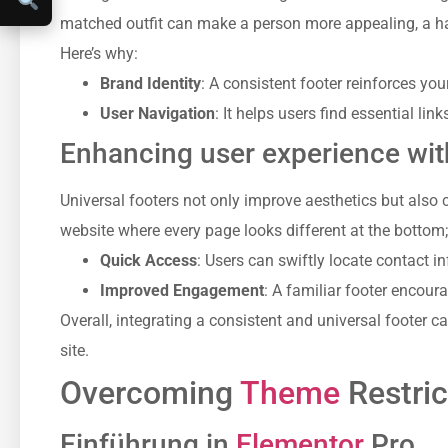
matched outfit can make a person more appealing, a ha
Here’s why:
Brand Identity
: A consistent footer reinforces yo
User Navigation
: It helps users find essential lin
Enhancing user experience with
Universal footers not only improve aesthetics but also c
website where every page looks different at the bottom; 
Quick Access
: Users can swiftly locate contact in
Improved Engagement
: A familiar footer encour
Overall, integrating a consistent and universal footer c
site.
Overcoming
Theme
Restric
Einführung in
Elementor
Pro