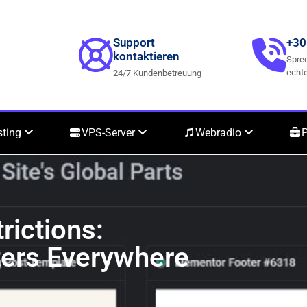
Support
+30
kontaktieren
Sprec
echte
24/7 Kundenbetreuung
sting
VPS-Server
Webradio
P
ictions:
ters Everywhere