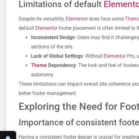
Limitations of default
Elemento
Despite its versatility,
Elementor
does face some
Them
default
Elementor
footer placement is often limited to t
Inconsistent Design
: Users may find it challengi
sections of the site.
Lack of Global Settings
: Without
Elementor
Pro, u
Theme
Dependency
: The look and feel of footer
autonomy.
These limitations can impact overall site coherence and 
better footer management.
Exploring the Need for Foo
Importance of consistent foote
Having a consistent footer design is crucial for creatin