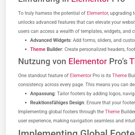
To truly harness the potential of
Elementor
, upgrading 
unlocks advanced features that can elevate your websit
users can access a wealth of templates, widgets, and cu
Advanced Widgets
: Add forms, sliders, and custo
Theme
Builder
: Create personalized headers, foot
Nutzung von
Elementor
Pro’s
T
One standout feature of
Elementor
Pro is its
Theme
Bui
consistency across every page. This means you can des
Anpassung
: Tailor footers by adding logos, navig
Reaktionsfähiges Design
: Ensure that your foote
Implementing global footers through the
Theme
Builder
user experience, making navigation seamless and intuit
Implementing Global Foot