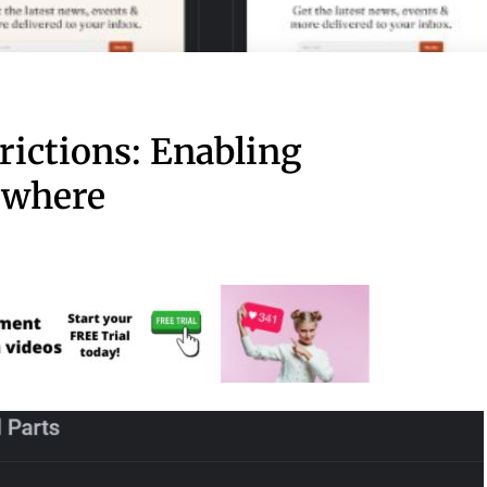
ictions: Enabling
ywhere