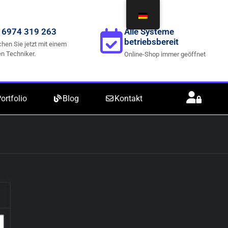
 6974 319 263
Alle Systeme
betriebsbereit
hen Sie jetzt mit einem
n Techniker.
Online-Shop immer geöffnet
ortfolio
Blog
Kontakt