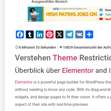
Ausgewählter Bereich
Facebook
Tumblr
LinkedIn
Pinterest
X
Telegram
VK
Teile
6 Minuten 33 Sekunden
|
10829 Gesamtanzahl der Aufr
Verstehen
Theme
Restricti
Überblick über
Elementor
and i
Elementor
is a powerful page builder for WordPress tha
without needing to know any code. With its drag-and-dr
widgets, and design pages to fit their vision. It offers a 
aspect of their site with real-time previews.