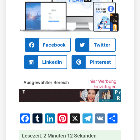
Facebook
Twitter
LinkedIn
Pinterest
hier Werbung
Ausgewählter Bereich
hinzufügen
Facebook
Tumblr
LinkedIn
Pinterest
X
Telegram
VK
Teile
Lesezeit: 2 Minuten 12 Sekunden