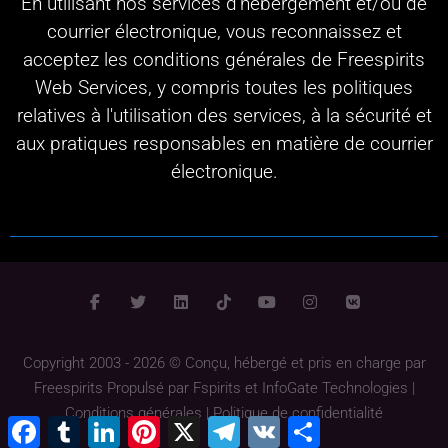
En utilisant nos services d'hébergement et/ou de
courrier électronique, vous reconnaissez et
acceptez les conditions générales de Freespirits
Web Services, y compris toutes les politiques
relatives à l'utilisation des services, à la sécurité et
aux pratiques responsables en matière de courrier
électronique.
Copyright 2003 - 2026 © Conçu, hébergé et pris en charge par
Freespirits
Propulsé par
Fspirits
et
InfoGate Technologies
|
Conditions générales
|
Politique de confidentialité
Facebook
Tumblr
LinkedIn
Pinterest
X
Télégramme
VK
Partager