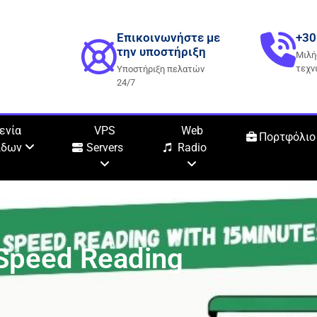
Επικοινωνήστε με
+30
την υποστήριξη
Μιλή
τεχν
Υποστήριξη πελατών
24/7
ενία
VPS
Web
Πορτφόλιο
ίδων
Servers
Radio
 Speed Reading
s