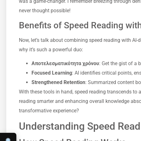
was a game-changer. I remember breezing through dens
never thought possible!
Benefits of Speed Reading wi
Now, let’s talk about combining speed reading with AI-
why it’s such a powerful duo:
Αποτελεσματικότητα χρόνου
: Get the gist of a
Focused Learning
: AI identifies critical points, 
Strengthened Retention
: Summarized content boos
With these tools in hand, speed reading transcends to a w
reading smarter and enhancing overall knowledge absorp
transformative experience?
Understanding Speed Read