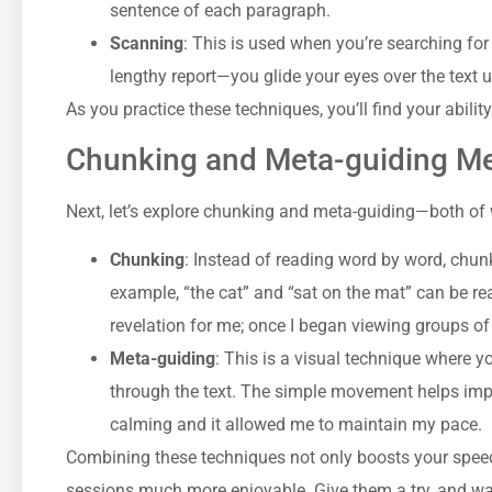
sentence of each paragraph.
Scanning
: This is used when you’re searching for
lengthy report—you glide your eyes over the text u
As you practice these techniques, you’ll find your abilit
Chunking and Meta-guiding M
Next, let’s explore chunking and meta-guiding—both of w
Chunking
: Instead of reading word by word, chu
example, “the cat” and “sat on the mat” can be re
revelation for me; once I began viewing groups of
Meta-guiding
: This is a visual technique where yo
through the text. The simple movement helps impr
calming and it allowed me to maintain my pace.
Combining these techniques not only boosts your spe
sessions much more enjoyable. Give them a try, and wat