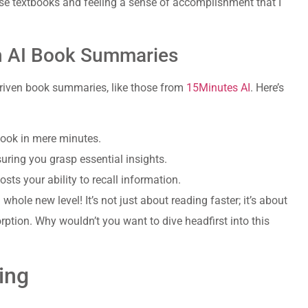
e textbooks and feeling a sense of accomplishment that I
th AI Book Summaries
driven book summaries, like those from
15Minutes AI
. Here’s
 book in mere minutes.
ensuring you grasp essential insights.
ts your ability to recall information.
hole new level! It’s not just about reading faster; it’s about
tion. Why wouldn’t you want to dive headfirst into this
ing