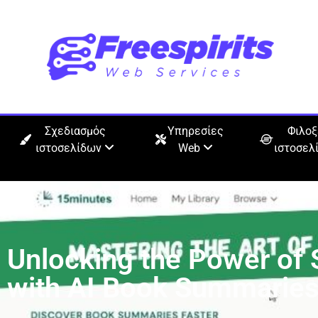
Σχεδιασμός
Υπηρεσίες
Φιλοξ
ιστοσελίδων
Web
ιστοσελ
Unlocking the Power of
with AI Book Summarie