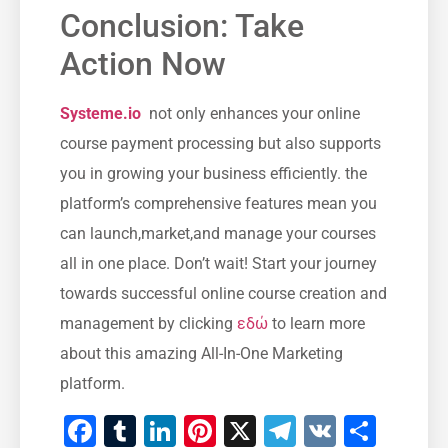
Conclusion: Take
Action Now
Systeme.io
⁤ not only enhances your online
course ​payment processing but also supports⁣
you in growing⁢ your business efficiently. the
‍platform’s comprehensive features mean you
can ​launch,market,and manage your⁤ courses
all in one place. Don’t⁤ wait! Start your journey
towards successful online course creation and
management ⁤by clicking
εδώ
to learn⁢ more
about this amazing All-In-One Marketing
platform.
Facebook
Tumblr
LinkedIn
Pinterest
X
Telegram
VK
Μοιρ