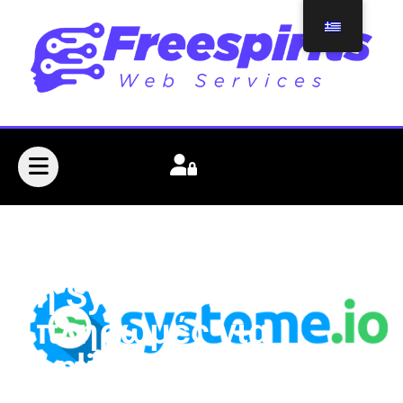
Πώς επεξεργάζεται
η Systeme.io τις
πληρωμές για
online μαθήματα;