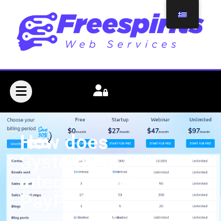
How does
Systeme.io
integrate with
PayPal?