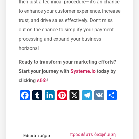
then just a technical procedure—it’s ‌an ⁣chance
to enhance your ‌customer experience, increase
trust, ‌and ​drive ⁢sales effectively. Don’t miss
out on⁣ the chance to simplify your payment
processing and expand your business
horizons!
Ready to ​transform ​your marketing efforts?
Start your journey with
Systeme.io
today by
clicking
εδώ
!
Facebook
Tumblr
LinkedIn
Pinterest
X
Telegram
VK
Μοιρ
προσθέστε διαφήμιση
Ειδικό τμήμα