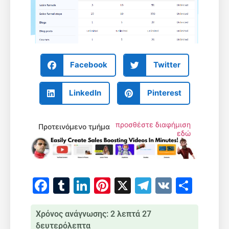
Facebook
Twitter
LinkedIn
Pinterest
προσθέστε διαφήμιση
Προτεινόμενο τμήμα
εδώ
Facebook
Tumblr
LinkedIn
Pinterest
X
Telegram
VK
Μοιρ
Χρόνος ανάγνωσης: 2 λεπτά 27
δευτερόλεπτα