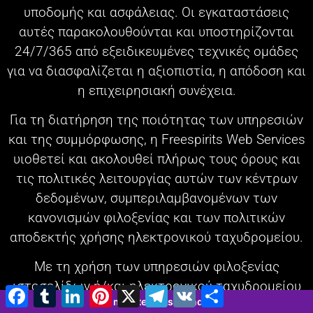
υποδομής και ασφάλειας. Οι εγκαταστάσεις
αυτές παρακολουθούνται και υποστηρίζονται
24/7/365 από εξειδικευμένες τεχνικές ομάδες
για να διασφαλίζεται η αξιοπιστία, η απόδοση και
η επιχειρησιακή συνέχεια.
Για τη διατήρηση της ποιότητας των υπηρεσιών
και της συμμόρφωσης, η Freespirits Web Services
υιοθετεί και ακολουθεί πλήρως τους όρους και
τις πολιτικές λειτουργίας αυτών των κέντρων
δεδομένων, συμπεριλαμβανομένων των
κανονισμών φιλοξενίας και των πολιτικών
αποδεκτής χρήσης ηλεκτρονικού ταχυδρομείου.
Με τη χρήση των υπηρεσιών φιλοξενίας
ιστοσελίδων ή/και ηλεκτρονικού ταχυδρομείου
Facebook
Tumblr
LinkedIn
Pinterest
X
Τηλεγράφημα
VK
Μοιραστείτε
2 minutes 31 seconds
μας, αναγνωρίζετε και αποδέχεστε τους Όρους