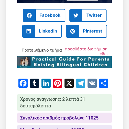
Facebook
Twitter
LinkedIn
Pinterest
προσθέστε διαφήμιση
Προτεινόμενο τμήμα
εδώ
Facebook
Tumblr
LinkedIn
Pinterest
X
Telegram
VK
Μοιρ
Χρόνος ανάγνωσης: 2 λεπτά 31
δευτερόλεπτα
Συνολικός αριθμός προβολών: 11025