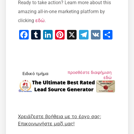
Ready to take action? Learn more about this
amazing all-in-one marketing platform by
clicking
εδώ
.
Facebook
Tumblr
LinkedIn
Pinterest
X
Telegram
VK
Μοιρ
προσθέστε διαφήμιση
Ειδικό τμήμα
εδώ
Χρειάζεστε βοήθεια με το έργο σας;
Επικοινωνήστε μαζί μας!