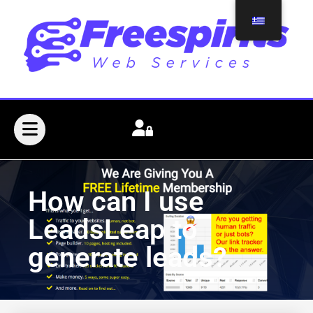
How can I use
LeadsLeap to
generate leads?