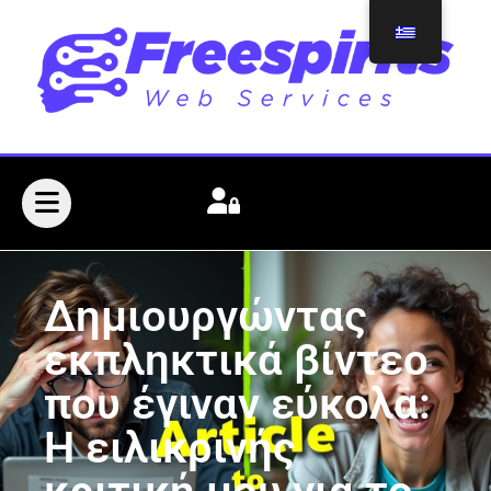
Δημιουργώντας
εκπληκτικά βίντεο
που έγιναν εύκολα:
Η ειλικρινής