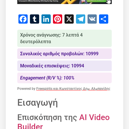
Facebook
Tumblr
LinkedIn
Pinterest
X
Telegram
VK
Μοιρ
Χρόνος ανάγνωσης: 7 λεπτά 4
δευτερόλεπτα
Συνολικός αριθμός προβολών: 10999
Μοναδικές επισκέψεις: 10994
Engagement (R/V %): 100%
Powered by
Freespirits και Κωνσταντίνος Δημ. Αλμπανίδης
Εισαγωγή
Επισκόπηση της
AI Video
Builder