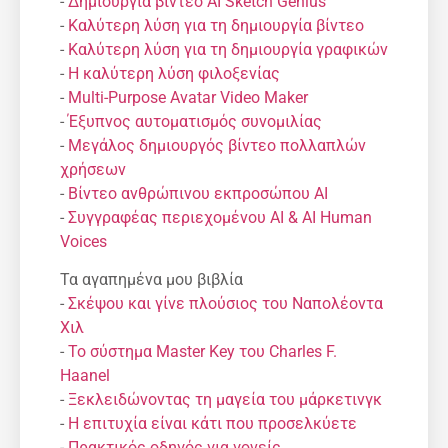
-
Δημιουργία βίντεο AI Sketch Genius
-
Καλύτερη λύση για τη δημιουργία βίντεο
-
Καλύτερη λύση για τη δημιουργία γραφικών
-
Η καλύτερη λύση φιλοξενίας
-
Multi-Purpose Avatar Video Maker
-
Έξυπνος αυτοματισμός συνομιλίας
-
Μεγάλος δημιουργός βίντεο πολλαπλών
χρήσεων
-
Βίντεο ανθρώπινου εκπροσώπου AI
-
Συγγραφέας περιεχομένου AI & AI Human
Voices
Τα αγαπημένα μου βιβλία
-
Σκέψου και γίνε πλούσιος του Ναπολέοντα
Χιλ
-
Το σύστημα Master Key του Charles F.
Haanel
-
Ξεκλειδώνοντας τη μαγεία του μάρκετινγκ
-
Η επιτυχία είναι κάτι που προσελκύετε
-
Πρακτικός οδηγός για γονείς