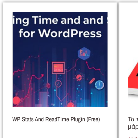
WP Stats And ReadTime Plugin (Free)
Τα 
μάρ