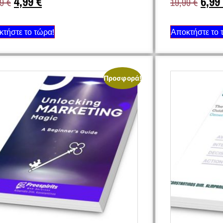
4,99
€
6,99
99
€
19,99
€
τήστε το τώρα!
Αποκτήστε το 
Προσφορά!