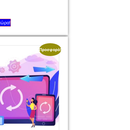
τώρα!
Προσφορά!