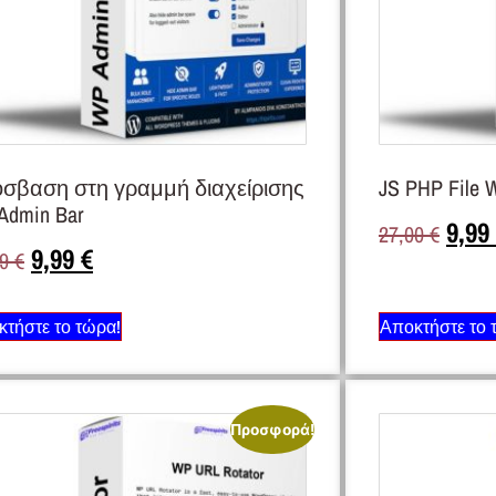
σβαση στη γραμμή διαχείρισης
JS PHP File 
Admin Bar
9,99
27,00
€
9,99
€
99
€
τήστε το τώρα!
Αποκτήστε το 
Προσφορά!