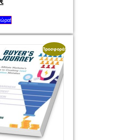
€
τώρα!
Προσφορά!