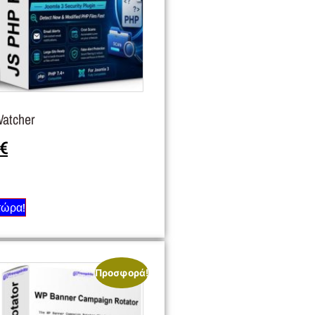
Watcher
€
τώρα!
Προσφορά!