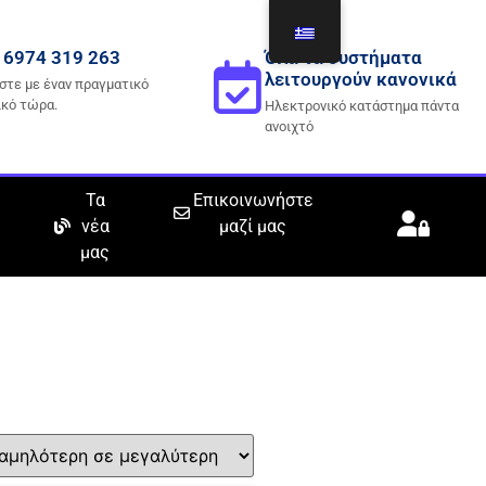
 6974 319 263
Όλα τα συστήματα
λειτουργούν κανονικά
στε με έναν πραγματικό
ικό τώρα.
Ηλεκτρονικό κατάστημα πάντα
ανοιχτό
Τα
Επικοινωνήστε
νέα
μαζί μας
μας
νισχύσετε την