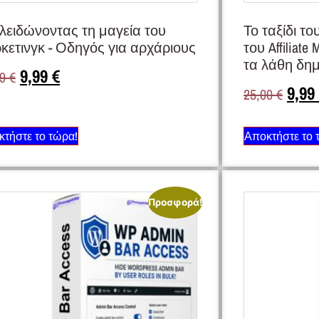
λειδώνοντας τη μαγεία του
Το ταξίδι τ
κετινγκ - Οδηγός για αρχάριους
του Affiliate
τα λάθη δημ
9,99
€
99
€
9,99
25,00
€
τήστε το τώρα!
Αποκτήστε το 
Προσφορά!