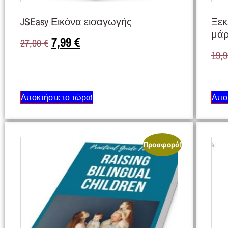
JSEasy Εικόνα εισαγωγής
Ξεκ
μάρ
7,99
€
27,00
€
19,
Αποκτήστε το τώρα!
Αποκ
Προσφορά!