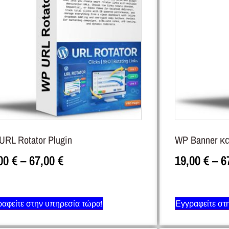
URL Rotator Plugin
WP Banner κα
,00
€
–
67,00
€
19,00
€
–
6
αφείτε στην υπηρεσία τώρα!
Εγγραφείτε στ