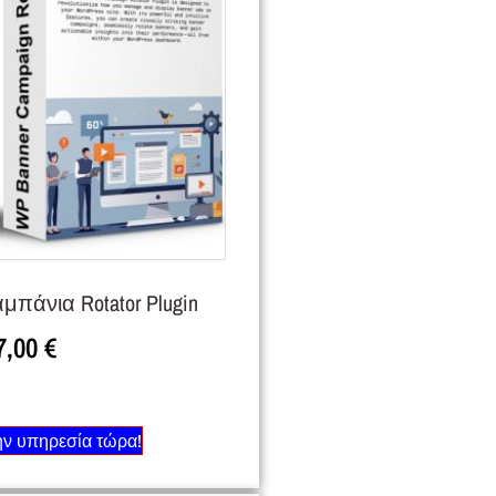
μπάνια Rotator Plugin
7,00
€
ην υπηρεσία τώρα!