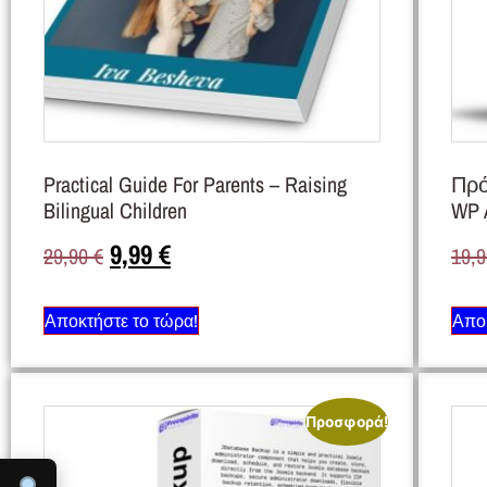
Practical Guide For Parents – Raising
Πρό
Bilingual Children
WP 
9,99
€
29,90
€
19,
Αποκτήστε το τώρα!
Αποκ
Προσφορά!