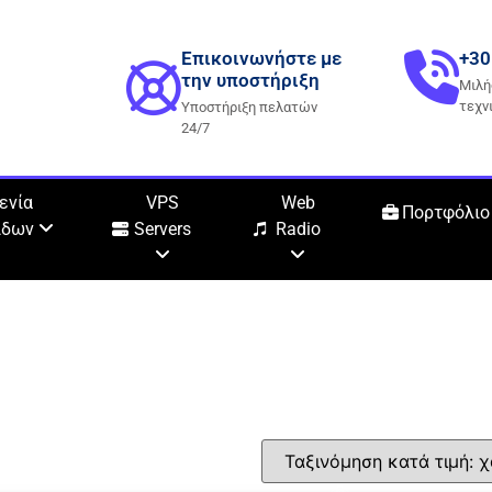
Επικοινωνήστε με
+30
την υποστήριξη
Μιλή
τεχν
Υποστήριξη πελατών
24/7
ενία
VPS
Web
Πορτφόλιο
ίδων
Servers
Radio
ρεσία που χρειάζεστε για να ε